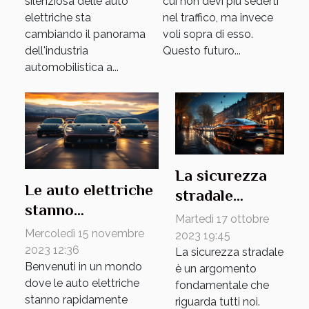
silenziosa delle auto
cui non devi più sederti
elettriche sta
nel traffico, ma invece
cambiando il panorama
voli sopra di esso.
dell'industria
Questo futuro...
automobilistica a...
La sicurezza
Le auto elettriche
stradale
stanno
nell'era dei
Martedì 17 ottobre
conquistando il
veicoli
Mercoledì 15 novembre
2023 19:45
mondo
2023 12:36
La sicurezza stradale
autonomi
Benvenuti in un mondo
dell'automobilismo
è un argomento
dove le auto elettriche
fondamentale che
stanno rapidamente
riguarda tutti noi.