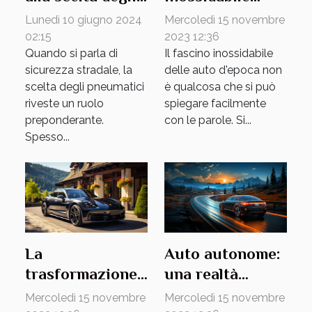
delle auto
pneumatici per
Mercoledì 15 novembre
Lunedì 10 giugno 2024
d'epoca
ogni stagione:
2023 12:36
02:15
Il fascino inossidabile
Quando si parla di
cosa
delle auto d'epoca non
sicurezza stradale, la
considerare per
è qualcosa che si può
scelta degli pneumatici
la massima
spiegare facilmente
riveste un ruolo
sicurezza e
con le parole. Si...
preponderante.
performance
Spesso...
La
Auto autonome:
trasformazione
una realtà
verde: i veicoli
imminente
Mercoledì 15 novembre
Mercoledì 15 novembre