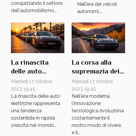
conquistando il settore
Nell'era dei veicoli
dell'automobilismo...
autonomi,...
La rinascita
La corsa alla
delle auto
supremazia dei
elettriche: una
SUV elettrici
Martedì 17 ottobre
Martedì 17 ottobre
tendenza
2023 19:45
2023 19:45
La rinascita delle auto
Nell'era moderna,
sostenibile
elettriche rappresenta
l'innovazione
una tendenza
tecnologica rivoluziona
sostenibile in rapida
costantemente il
crescita nel mondo...
nostro modo di vivere,
e il...