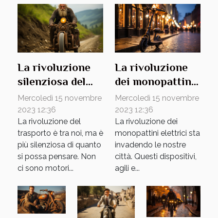
La rivoluzione
La rivoluzione
silenziosa del
dei monopattini
trasporto su
elettrici in città
Mercoledì 15 novembre
Mercoledì 15 novembre
monoruota
2023 12:36
2023 12:36
La rivoluzione del
La rivoluzione dei
trasporto è tra noi, ma è
monopattini elettrici sta
più silenziosa di quanto
invadendo le nostre
si possa pensare. Non
città. Questi dispositivi,
ci sono motori...
agili e...