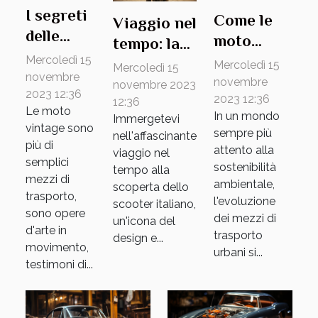
I segreti
Come le
Viaggio nel
delle
moto
tempo: la
moto
elettriche
Mercoledì 15
storia dello
Mercoledì 15
Mercoledì 15
vintage:
novembre
stanno
scooter
novembre
novembre 2023
2023 12:36
un
2023 12:36
cambiando
12:36
italiano
Le moto
viaggio
In un mondo
Immergetevi
il
vintage sono
sempre più
nell'affascinante
nel
paesaggio
più di
attento alla
viaggio nel
tempo
urbano
semplici
sostenibilità
tempo alla
mezzi di
ambientale,
scoperta dello
trasporto,
l'evoluzione
scooter italiano,
sono opere
dei mezzi di
un'icona del
d'arte in
trasporto
design e...
movimento,
urbani si...
testimoni di...