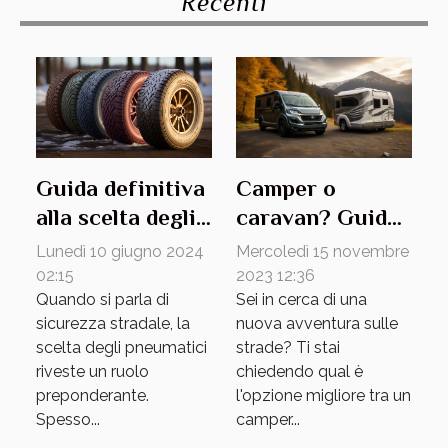
Recenti
Camper o
Guida definitiva
caravan? Guida
alla scelta degli
alla scelta
pneumatici per
Mercoledì 15 novembre
Lunedì 10 giugno 2024
perfetta
ogni stagione:
2023 12:36
02:15
Sei in cerca di una
Quando si parla di
cosa
nuova avventura sulle
sicurezza stradale, la
considerare per
strade? Ti stai
scelta degli pneumatici
la massima
chiedendo qual è
riveste un ruolo
sicurezza e
l'opzione migliore tra un
preponderante.
performance
camper...
Spesso...