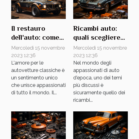
Il restauro
Ricambi auto:
dell'auto: come
quali scegliere
riportare in vita
per un'auto
Mercoledì 15 novembre
Mercoledì 15 novembre
la tua vecchia
d'epoca
2023 12:36
2023 12:36
L'amore per le
Nel mondo degli
amica
autovetture classiche è
appassionati di auto
un sentimento unico
d'epoca, uno dei temi
che unisce appassionati
più discussi è
di tutto il mondo. Il...
sicuramente quello dei
ricambi...