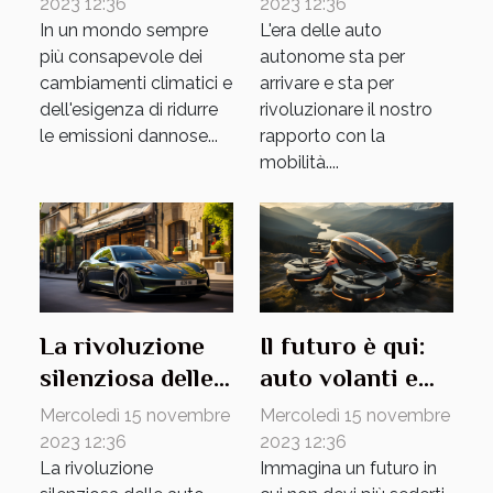
elettrici al posto
2023 12:36
2023 12:36
In un mondo sempre
L'era delle auto
della benzina
più consapevole dei
autonome sta per
cambiamenti climatici e
arrivare e sta per
dell'esigenza di ridurre
rivoluzionare il nostro
le emissioni dannose...
rapporto con la
mobilità....
La rivoluzione
Il futuro è qui:
silenziosa delle
auto volanti e
auto elettriche
come
Mercoledì 15 novembre
Mercoledì 15 novembre
cambieranno la
2023 12:36
2023 12:36
La rivoluzione
Immagina un futuro in
mobilità